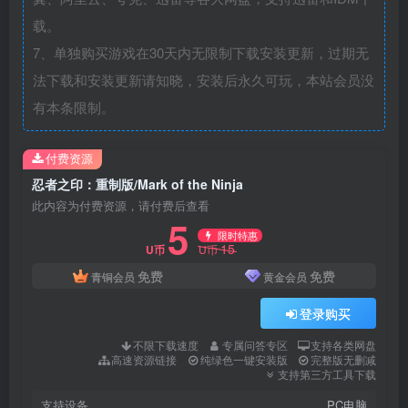
载。
7、单独购买游戏在30天内无限制下载安装更新，过期无
法下载和安装更新请知晓，安装后永久可玩，本站会员没
有本条限制。
付费资源
忍者之印：重制版/Mark of the Ninja
此内容为付费资源，请付费后查看
5
限时特惠
15
U币
U币
免费
免费
青铜会员
黄金会员
登录购买
不限下载速度
专属问答专区
支持各类网盘
高速资源链接
纯绿色一键安装版
完整版无删减
支持第三方工具下载
支持设备
PC电脑