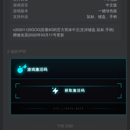
游戏语言
中文版
游戏版本
一键绿色版
支持外设
鼠标、键盘、手柄
v20201125GOG|容量8GB|官方简体中文|支持键盘.鼠标.手柄|
赠修改器|2022年03月11号更新
©
版权声明
游戏激活码
获取激活码
SYS://AUTH.GATE
THE END