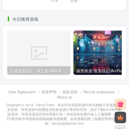
分享
收藏
今日推荐游戏
忍者龙剑传2：黑之章/NINJA GAIDEN 2 Black （豪华版+预购奖励+全DLC）
弧形跑道/弧形战记/ArcRunne
User Agreement
免责声明
隐私说明
Recruit employees
About us
Copyright © 2018 ·
Game Freer
· 本站所有資源來源均來自網絡分享或熱心網
友投稿，所有資源均免費提供給會員進行學習研究用，請於下載24小時內刪
除資源，所有資源請勿用於商業行為！本站所有收費均為人工服務費，包含
PC硬件軟件和遊戲各類報錯解決服務費。如有侵權請附上版權證明發送至郵
箱：feicnprg@gmail.com