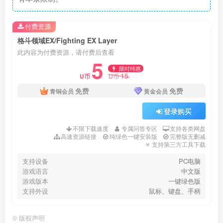
付费资源
格斗领域EX/Fighting EX Layer
此内容为付费资源，请付费后查看
5
限时特惠
15
U币
U币
免费
免费
青铜会员
黄金会员
登录购买
不限下载速度
专属问答专区
支持各类网盘
高速资源链接
纯绿色一键安装版
完整版无删减
支持第三方工具下载
支持设备
PC电脑
游戏语言
中文版
游戏版本
一键绿色版
支持外设
鼠标、键盘、手柄
©
版权声明