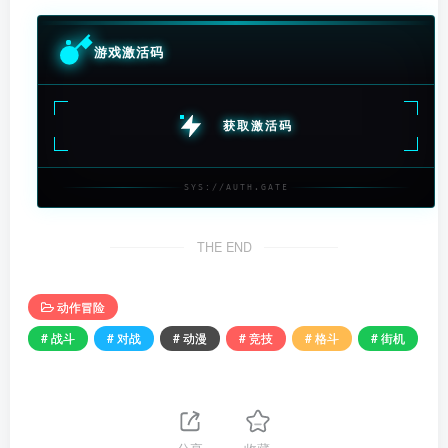
游戏激活码
获取激活码
SYS://AUTH.GATE
THE END
动作冒险
# 战斗
# 对战
# 动漫
# 竞技
# 格斗
# 街机