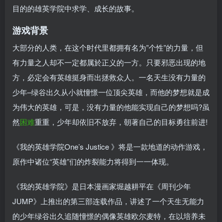
目的的雄英学院中求学、成长的故事。
游戏背景
大部分的人类，在这个时代里都拥有名为”个性”的力量，但
有力量之人却不一定都属於正义的一方。只要邪恶出现的地
方，必定会有英雄挺身而出拯救众人。一名天生没有力量的
少年–绿谷出久从小就憧憬一位顶尖英雄，而他的梦想就是成
为伟大的英雄，可是，没有力量的他能实现自己的梦想吗?虽
然
困难
重重，少年却依旧不放弃，朝著自己的目标勇往前进!
《我的英雄学院One’s Justice 》将是一款地道的动作游戏，
原作中诸位“英雄”们的炸裂能力将得到一一体现。
《我的英雄学院》是日本漫画家堀越耕平在《周刊少年
JUMP》上推出的第三部连载作品，讲述了一个天生无能力
的少年绿谷出久追随憧憬的偶像英雄欧尔麦特，在以培养未