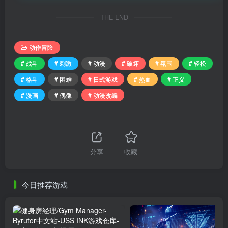
THE END
动作冒险
# 战斗
# 刺激
# 动漫
# 破坏
# 氛围
# 轻松
# 格斗
# 困难
# 日式游戏
# 热血
# 正义
# 漫画
# 偶像
# 动漫改编
分享
收藏
今日推荐游戏