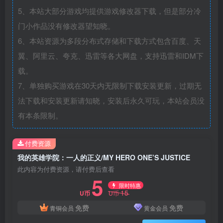
5、本站大部分游戏均提供游戏修改器下载，但是部分冷
门小作品没有修改器望知晓。
6、本站资源为多段分布式存储和下载方式包含百度、天
翼、阿里云、夸克、迅雷等各大网盘，支持迅雷和IDM下
载。
7、单独购买游戏在30天内无限制下载安装更新，过期无
法下载和安装更新请知晓，安装后永久可玩，本站会员没
有本条限制。
付费资源
我的英雄学院：一人的正义/MY HERO ONE’S JUSTICE
此内容为付费资源，请付费后查看
5
限时特惠
15
U币
U币
免费
免费
青铜会员
黄金会员