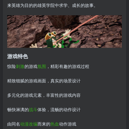
来英雄为目的的雄英学院中求学、成长的故事。
游戏特色
惊险
刺激
的游戏
氛围
，精彩有趣的游戏过程
精致细腻的游戏画面，真实的场景设计
多元化的游戏元素，丰富性的游戏内容
畅快淋漓的
战斗
体验，流畅的动作设计
由同名
动漫改编
而来的
热血
动作游戏