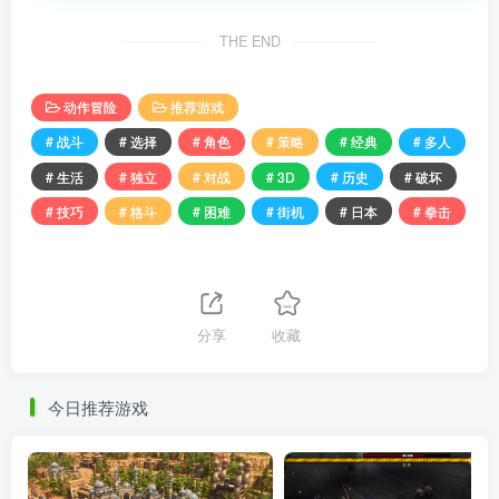
THE END
动作冒险
推荐游戏
# 战斗
# 选择
# 角色
# 策略
# 经典
# 多人
# 生活
# 独立
# 对战
# 3D
# 历史
# 破坏
# 技巧
# 格斗
# 困难
# 街机
# 日本
# 拳击
分享
收藏
今日推荐游戏