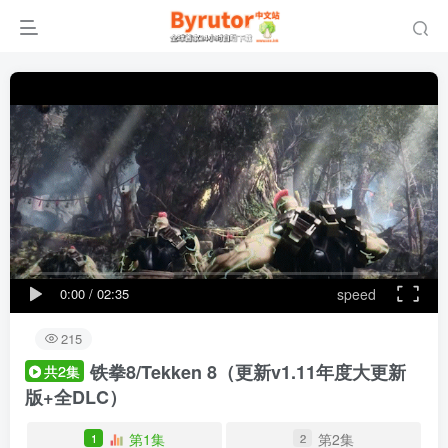
0:00
/
02:35
speed
215
铁拳8/Tekken 8
（更新v1.11年度大更新
共2集
版+全DLC）
第1集
第2集
1
2