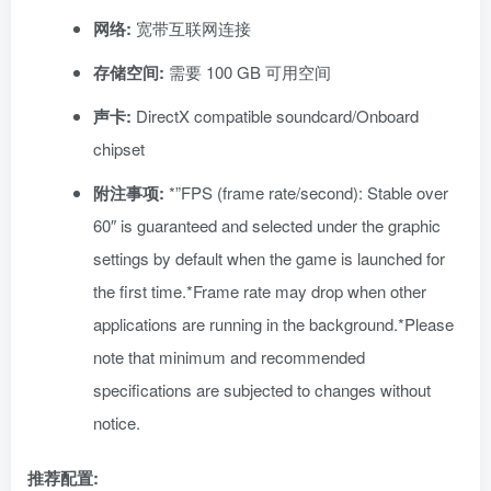
网络:
宽带互联网连接
存储空间:
需要 100 GB 可用空间
声卡:
DirectX compatible soundcard/Onboard
chipset
附注事项:
*”FPS (frame rate/second): Stable over
60″ is guaranteed and selected under the graphic
settings by default when the game is launched for
the first time.*Frame rate may drop when other
applications are running in the background.*Please
note that minimum and recommended
specifications are subjected to changes without
notice.
推荐配置: