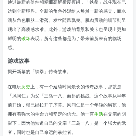
通过最新的硬件和精细高解析度模组，「铁拳」战斗现在已
达到全新境界。全新的角色外观给人焕然一新的感觉，而水
滴从角色肌肤上滑落、发丝随风飘曳、肌肉震动的细节则呈
现出了高质感水准。此外，游戏的背景和关卡也呈现出更加
鲜明的
破坏
表现，所有这些都是为了带来前所未有的临场
感。
游戏故事
揭开新幕的「铁拳」传奇故事。
在电玩
历史
上，有一个延续时间最长的传奇故事，那就是
「风间仁」为父「三岛一八」而起的挑战。这个故事从半年
前开始，就已经拉开了序幕。风间仁是一个年轻的男孩，他
拥有着强大的生命力和坚定的信念。他一直
生活
在父亲的阴
影下，因为他知道自己的父亲「三岛一八」是一个强大的武
者，同时也是自己命运的掌控者。