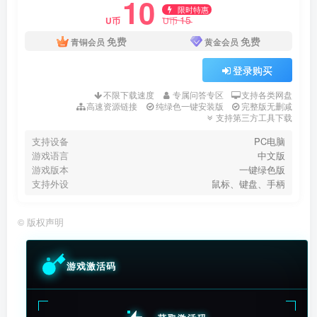
10
限时特惠
15
U币
U币
免费
免费
青铜会员
黄金会员
登录购买
不限下载速度
专属问答专区
支持各类网盘
高速资源链接
纯绿色一键安装版
完整版无删减
支持第三方工具下载
支持设备
PC电脑
游戏语言
中文版
游戏版本
一键绿色版
支持外设
鼠标、键盘、手柄
©
版权声明
游戏激活码