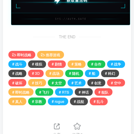
获取激活码
SYS://AUTH.GATE
THE END
即时战略
推荐游戏
# 战斗
# 模拟
# 剧情
# 策略
# 合作
# 战争
# 战略
# 3D
# 战场
# 随机
# 船
# 科幻
# 破坏
# 技巧
# 太空
# 艺术
# 创意
# 空中
# 即时战略
# 飞行
# RTS
# 神话
# 舰队
# 真人
# 宗教
# rogue
# 战舰
# 乱斗