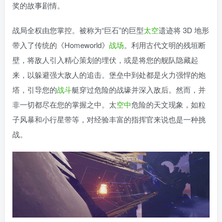
奖的故事剧情。
战局全权由您掌控。被称为“巨石”的巨型
太空
遗迹将 3D 地形
带入了传统的《Homeworld》
战场
。利用古代文明的残垣断
壁，将敌人引入精心策划的埋伏，或是将您的舰队隐藏起
来，以躲避强大敌人的追击。堡垒中到处都是火力强悍的炮
塔，引导您的
战斗
艇穿过危险的战壕并深入敌后。然而，并
非一切都尽在您的掌握之中。太
空中
危险的天文现象，如粒
子风暴和小行星带等，对经验丰富的指挥官来说也是一种挑
战。