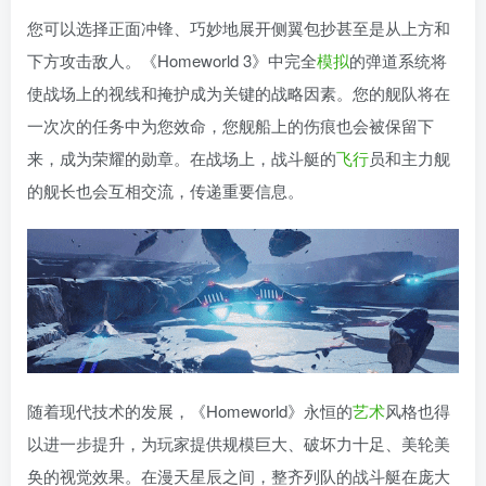
您可以选择正面冲锋、巧妙地展开侧翼包抄甚至是从上方和
下方攻击敌人。《Homeworld 3》中完全
模拟
的弹道系统将
使战场上的视线和掩护成为关键的战略因素。您的舰队将在
一次次的任务中为您效命，您舰船上的伤痕也会被保留下
来，成为荣耀的勋章。在战场上，战斗艇的
飞行
员和主力舰
的舰长也会互相交流，传递重要信息。
随着现代技术的发展，《Homeworld》永恒的
艺术
风格也得
以进一步提升，为玩家提供规模巨大、破坏力十足、美轮美
奂的视觉效果。在漫天星辰之间，整齐列队的战斗艇在庞大