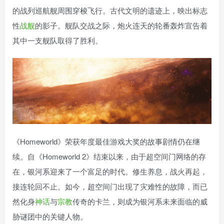
的战列巡航舰周围穿梭飞行。古代文明的遗迹上，映出标志
性
战舰
的影子。舰队交战之际，炮火连天的轮番轰炸宣告着
其中一支舰队取得了胜利。
《Homeworld》荣获年度最佳游戏大奖的故事剧情仍在继
续。自《Homeworld 2》结束以来，由于超空间门网络的存
在，银河系迎来了一个富足的时代。修生养息，战火再起，
接连轮回不止。如今，超空间门出现了灾难性的故障，而已
然化身
神话
与
宗教
传奇的卡兰，则成为银河系未来面临的威
胁谜团中的关键人物。