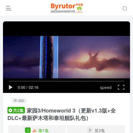
0:00
/
02:16
speed
350
家园3/Homeworld 3
（更新v1.3版+全
共2集
DLC+最新萨木塔和泰坦舰队礼包）
第1集
第2集
1
2