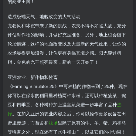
的商业王国！
造成极端天气、地貌改变的大气活动
龙卷风和冰雹带来了新的挑战，农夫不得不如临大敌，充分
评估对作物的影响，并做好充足准备。另外，地上也会留下
轮胎痕迹，这样的地面改变以及大量新的天气效果，让你的
农场显得更加浪漫，让你更有身临其境之感。阳光穿过树
梢，金色的光芒照亮晨雾，新的一天开始了！
亚洲农业、新作物和牲畜
《Farming Simulator 25》中可种植的作物来到了25种。现在
你可以在保水的稻田里种植两种水稻，还可以种植菠菜、豌
豆和四季豆。各种树种加上温室蔬菜进一步丰富了品种
选
择
。在加入亚洲的农业内容之后，你可以操作更多设备在田
野里漫游，而畜舍和
牧场
里除了原有的牛、羊、猪、鸡和马
等牲畜之外，现在还有了水牛和山羊，以及它们的小幼崽！