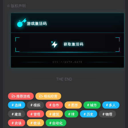
©
版权声明
游戏激活码
获取激活码
SYS://AUTH.GATE
THE END
推荐游戏
模拟经营
# 选择
# 模拟
# 合作
# 图形
# 城市
# 多人
# 建造
# 管理
# 建筑
# 球
# 历史
# 物理
# 农场
# 牧场
# 自动化