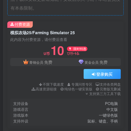
有本条限制。
付费资源
模拟农场25/Farming Simulator 25
此内容为付费资源，请付费后查看
10
限时特惠
15
U币
U币
免费
免费
青铜会员
黄金会员
登录购买
不限下载速度
专属问答专区
支持各类网盘
高速资源链接
纯绿色一键安装版
完整版无删减
支持第三方工具下载
支持设备
PC电脑
游戏语言
中文版
游戏版本
一键绿色版
支持外设
鼠标、键盘、手柄