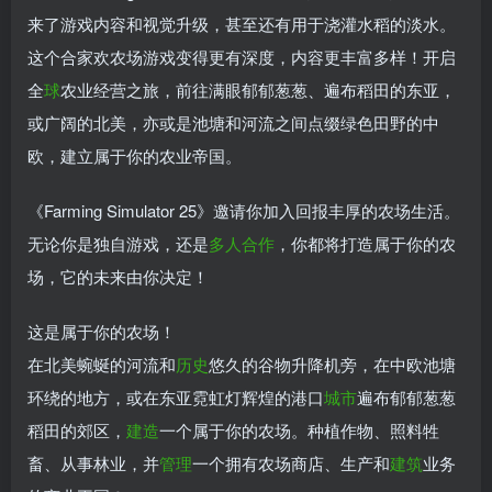
来了游戏内容和视觉升级，甚至还有用于浇灌水稻的淡水。
这个合家欢农场游戏变得更有深度，内容更丰富多样！开启
全
球
农业经营之旅，前往满眼郁郁葱葱、遍布稻田的东亚，
或广阔的北美，亦或是池塘和河流之间点缀绿色田野的中
欧，建立属于你的农业帝国。
《Farming Simulator 25》邀请你加入回报丰厚的农场生活。
无论你是独自游戏，还是
多人
合作
，你都将打造属于你的农
场，它的未来由你决定！
这是属于你的农场！
在北美蜿蜒的河流和
历史
悠久的谷物升降机旁，在中欧池塘
环绕的地方，或在东亚霓虹灯辉煌的港口
城市
遍布郁郁葱葱
稻田的郊区，
建造
一个属于你的农场。种植作物、照料牲
畜、从事林业，并
管理
一个拥有农场商店、生产和
建筑
业务