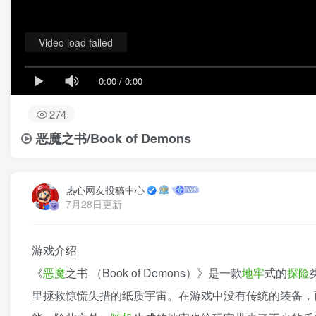
Video load failed
0:00
/
0:00
274
恶魔之书/Book of Demons
热心网友投稿中心
7月28日更新
游戏介绍
《
恶魔
之书 （Book of Demons）》是一款
地牢
式的
探险
里拯救惊慌失措的纸质宇宙。在游戏中没有传统的装备，