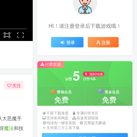
HI！请注册登录后下载游戏哦！
登录
注册
付费资源
5
限时特惠
15
U币
U币
关注
青铜会员
黄金会员
免费
免费
不限下载速度
专属问答专区
从大恶魔手
支持各类网盘
高速资源链接
纯绿色一键安装版
完整版无删减
得
魔法
和技
支持第三方工具下载