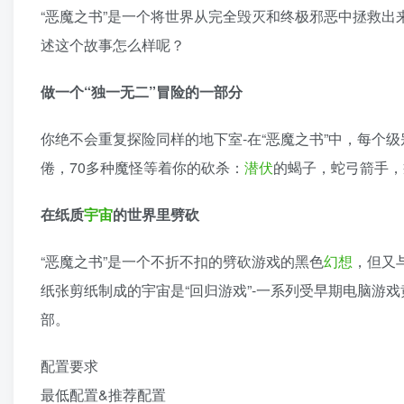
“恶魔之书”是一个将世界从完全毁灭和终极邪恶中拯救
述这个故事怎么样呢？
做一个“独一无二”冒险的一部分
你绝不会重复探险同样的地下室-在“恶魔之书”中，每个
倦，70多种魔怪等着你的砍杀：
潜伏
的蝎子，蛇弓箭手，
在纸质
宇宙
的世界里劈砍
“恶魔之书”是一个不折不扣的劈砍游戏的黑色
幻想
，但又
纸张剪纸制成的宇宙是“回归游戏”-一系列受早期电脑游戏
部。
配置要求
最低配置&推荐配置