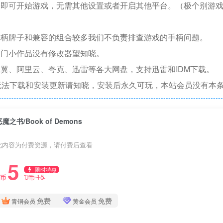
捷即可开始游戏，无需其他设置或者开启其他平台。（极个别游
手柄牌子和兼容的组合较多我们不负责排查游戏的手柄问题。
冷门小作品没有修改器望知晓。
翼、阿里云、夸克、迅雷等各大网盘，支持迅雷和IDM下载。
无法下载和安装更新请知晓，安装后永久可玩，本站会员没有本
恶魔之书/Book of Demons
此内容为付费资源，请付费后查看
5
限时特惠
15
U币
U币
免费
免费
青铜会员
黄金会员