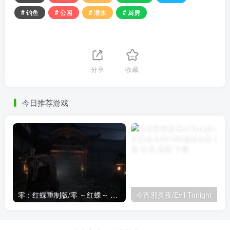
# 钓鱼
# 公园
# 潜水
# 厨房
分享
收藏
今日推荐游戏
零：红蝶重制版/零 ～红蝶～ 重制版/FATAL FRAME II: Crimson Butterfly REMAKE
今宵邪灵夜/Evil Tonight