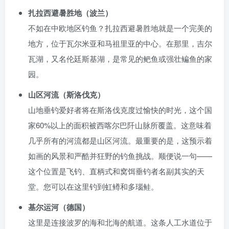
扎拉西避暑胜地（波兰）
不如在中欧地区钓鱼？扎拉西避暑胜地就是一个完美的
地方，位于瓦尔米亚和马祖里亚的中心。在那里，吉尔
瓦湖，又名伦廷斯基湖，是常见的鲃鱼或强壮鳊鱼的家
园。
山区河流（斯洛伐克）
山地垂钓爱好者将在斯洛伐克度过愉快的时光，这个国
家60%以上的面积被西喀尔巴阡山脉所覆盖。这意味着
几乎所有的河流都是山区河流。最重要的是，这预示着
如画的风景和严酷并狂野的钓鱼挑战。顺便说一句——
这个位置是飞钓、直柄式和窝饵垂钓者名副其实的天
堂。您可以在这里钓到虹鳟和多瑙鲑。
基尔运河（德国）
这里是连接波罗的海和北海的航道。这条人工水道位于