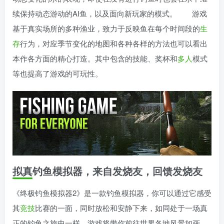
续保持动态游动的AI鱼，以及面向新玩家的模式。 游戏
基于真实场所的多种渔业，致力于反映鱼在每个时间段的
生
存
行为，对应季节变化的地图和各种各样的方法也可以看出
本作各方面的精心打造。其中包含的技能、奖杯和
多人
模式
等也提高了游戏的可玩性。
拟真钓鱼模拟器，来自发烧友，回馈发烧友
《终极钓鱼模拟器2》是一款钓鱼模拟器，你可以通过它感受
其
竞技
比赛的一面，同时放松和安静下来，如同处于一场真
正的钓鱼之旅中一样。游戏将带你前往世界各地风景如画、