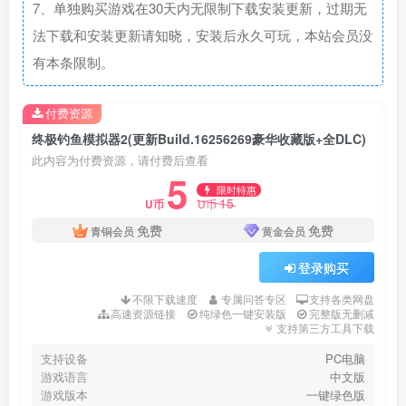
7、单独购买游戏在30天内无限制下载安装更新，过期无
法下载和安装更新请知晓，安装后永久可玩，本站会员没
有本条限制。
付费资源
终极钓鱼模拟器2(更新Build.16256269豪华收藏版+全DLC)
此内容为付费资源，请付费后查看
5
限时特惠
15
U币
U币
免费
免费
青铜会员
黄金会员
登录购买
不限下载速度
专属问答专区
支持各类网盘
高速资源链接
纯绿色一键安装版
完整版无删减
支持第三方工具下载
支持设备
PC电脑
游戏语言
中文版
游戏版本
一键绿色版