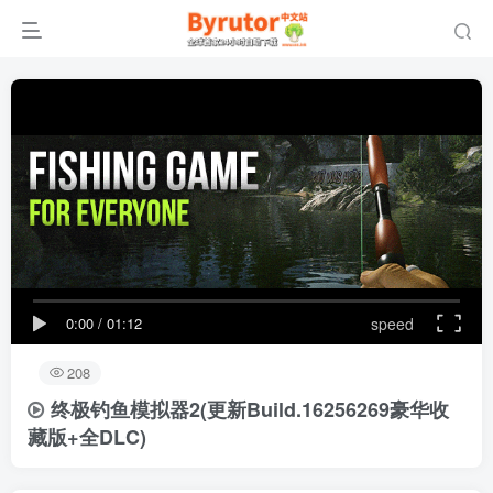
0:00
/
01:12
speed
208
终极钓鱼模拟器2
(更新Build.16256269豪华收
藏版+全DLC)