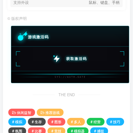
支持外设
鼠标、键盘、手柄
©
版权声明
游戏激活码
获取激活码
SYS://AUTH.GATE
THE END
休闲益智
推荐游戏
# 模拟
# 生存
# 图形
# 多人
# 经营
# 技巧
# 氛围
# 比赛
# 竞技
# 模拟器
# 捕捉