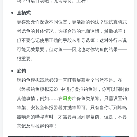
吗？付诸行动吧，无需等待。上杆！
直柄式
更喜欢允许探索不同位置，更活跃的钓法？试试直柄式
考虑鱼的具体情况，选择合适的地面诱饵，然后抛竿！
但不要忘记使用正确的手段来引导诱饵；这对外行来说
可能无关紧要，但对鱼——因此也对你钓鱼的结果——
很重要。
底钓
玩钓鱼模拟器就必须一直盯着屏幕看？当然不是。在
《终极钓鱼模拟器2》中进行虚拟钓鱼时，你可以同时做
其他事情，例如……在
厨房
准备鱼类菜肴。只需设置钓
竿架、安装鱼饵报警器并抛竿即可。只有当你听到蜂鸣
器响亮的哔哔声时，才需要再回到屏幕前。但是，不要
忘记及时拉起钓竿！