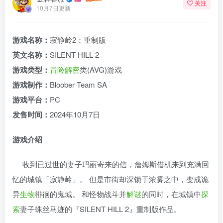
关注
10月7日更新
游戏名称：
寂静岭2：重制版
英文名称：
SILENT HILL 2
游戏类型：
冒险解密
类(AVG)游戏
游戏制作：
Bloober Team SA
游戏平台：
PC
发售时间：
2024年10月7日
游戏介绍
收到已过世的妻子玛丽寄来的信，詹姆斯借机来到充满回
忆的城镇「寂静岭」。 但是市街却深锁于浓雾之中，变成诡
异
生物
徘徊的鬼城。 和怪物战斗并
解谜
的同时，在城镇中
探
索
妻子蛛丝马迹的『SILENT HILL 2』重制版作品。