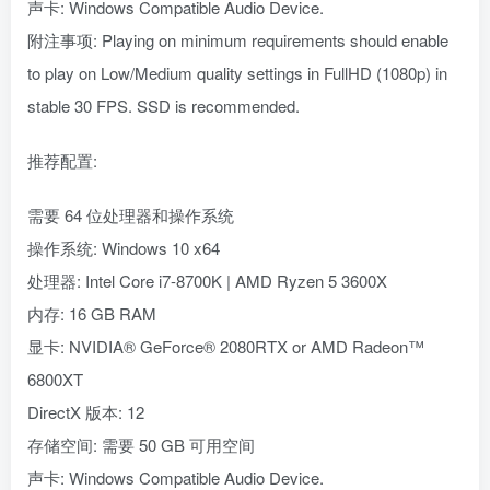
声卡: Windows Compatible Audio Device.
附注事项: Playing on minimum requirements should enable
to play on Low/Medium quality settings in FullHD (1080p) in
stable 30 FPS. SSD is recommended.
推荐配置:
需要 64 位处理器和操作系统
操作系统: Windows 10 x64
处理器: Intel Core i7-8700K | AMD Ryzen 5 3600X
内存: 16 GB RAM
显卡: NVIDIA® GeForce® 2080RTX or AMD Radeon™
6800XT
DirectX 版本: 12
存储空间: 需要 50 GB 可用空间
声卡: Windows Compatible Audio Device.