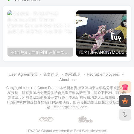
英雄萨姆：西伯利亚狂想曲/Serious Sam: Siberian Mayhem
匿名代码/ANONYMOUS;CO
User Agreement
免责声明
隐私说明
Recruit employees
About us
Copyright © 2018 ·
Game Freer
· 本站所有資源來源均來自網絡分享或熱心網
友投稿，所有資源均免費提供給會員進行學習研究用，請於下載24小時內刪
除資源，所有資源請勿用於商業行為！本站所有收費均為人工服務費，包含
PC硬件軟件和遊戲各類報錯解決服務費。如有侵權請附上版權證明發送至郵
箱：feicnprg@gmail.com
FWADA Global Awards
effoe Best Website Award