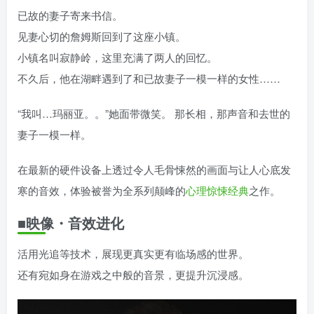
已故的妻子寄来书信。
见妻心切的詹姆斯回到了这座小镇。
小镇名叫寂静岭，这里充满了两人的回忆。
不久后，他在湖畔遇到了和已故妻子一模一样的女性……
“我叫…玛丽亚。。”她面带微笑。 那长相，那声音和去世的
妻子一模一样。
在最新的硬件设备上透过令人毛骨悚然的画面与让人心底发
寒的音效，体验被誉为全系列颠峰的
心理
惊悚
经典
之作。
■映像・音效进化
活用光追等技术，展现更真实更有临场感的世界。
还有宛如身在游戏之中般的音景，更提升沉浸感。