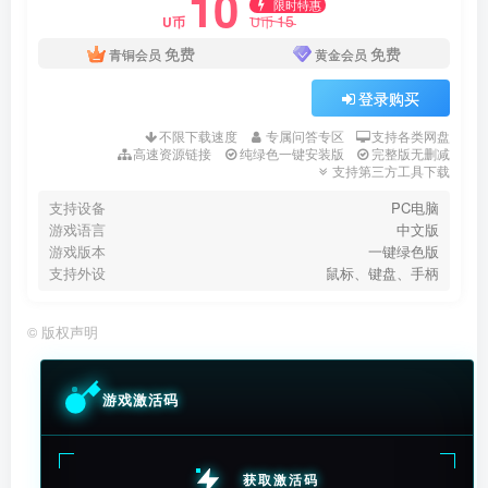
10
限时特惠
15
U币
U币
免费
免费
青铜会员
黄金会员
登录购买
不限下载速度
专属问答专区
支持各类网盘
高速资源链接
纯绿色一键安装版
完整版无删减
支持第三方工具下载
支持设备
PC电脑
游戏语言
中文版
游戏版本
一键绿色版
支持外设
鼠标、键盘、手柄
©
版权声明
游戏激活码
获取激活码