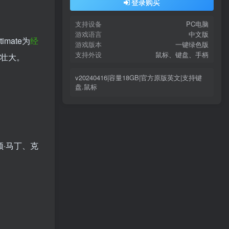
登录购买
支持设备
PC电脑
游戏语言
中文版
mate为
经
游戏版本
一键绿色版
支持外设
鼠标、键盘、手柄
展壮大。
v20240416|容量18GB|官方原版英文|支持键
盘.鼠标
、
·马丁、克