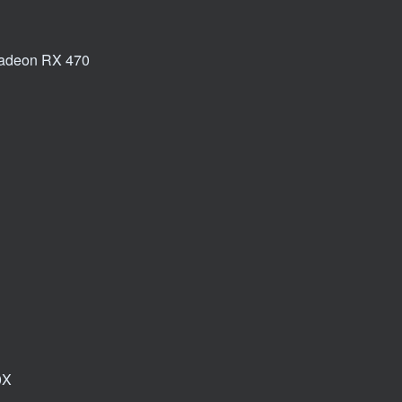
Radeon RX 470
0X