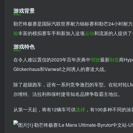
游戏背景
勒芒终极赛是国际汽联世界耐力锦标赛和勒芒24小时耐
验
丰富的模拟赛车手和新加入这项
运动
和流派的人提供了
游戏特色
在令人难以置信的2023年百年庆典中
驾驶
最新
制造
商Hy
Glickenhaus和Vanwall之间诱人的赛道大战。
除了超级跑车，还有一系列竞争激烈的车型。在轮对轮LM
尔维特、法拉利和保时捷等知名品牌争取霸主地位。
从第一天起，将有12辆车可供
选择
，有100多种不同的涂