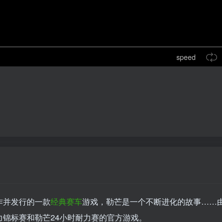
speed
97制作并发行的一款
经典
赛车
游戏，勒芒是一个不断进化的故事……
力锦标赛和勒芒24小时耐力赛的官方游戏。