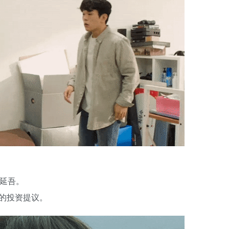
表延吾。
的投资提议。