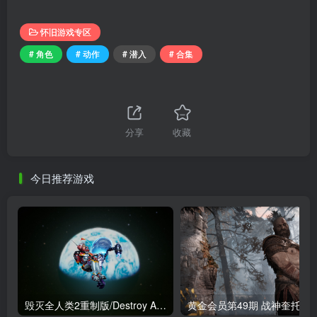
怀旧游戏专区
# 角色
# 动作
# 潜入
# 合集
分享
收藏
今日推荐游戏
毁灭全人类2重制版/Destroy All Humans! 2 – Reprobed
黄金会员第49期 