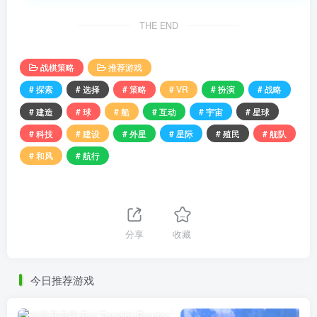
THE END
战棋策略
推荐游戏
# 探索
# 选择
# 策略
# VR
# 扮演
# 战略
# 建造
# 球
# 船
# 互动
# 宇宙
# 星球
# 科技
# 建设
# 外星
# 星际
# 殖民
# 舰队
# 和风
# 航行
分享
收藏
今日推荐游戏