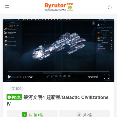
0:00
/
01:41
speed
502
银河文明4 超新星/Galactic Civilizations
共2集
Ⅳ
第1集
第2集
1
2