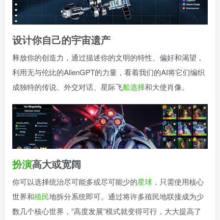
设计你自己的宇宙遗产
释放你的创造力，通过描述你的文明的特性、偏好和渴望，
利用无与伦比的AlienGPT的力量，看着我们的AI将它们编织
成独特的传说、外交对话、星际飞
船
选择
和大使肖像。
扮演
高大或宽阔
你可以选择统治尽可能多或尽可能少的
星球
，只需使用核心
世界和
殖民
地拆分系统即可。通过将许多殖民地联接成为少
数几个核心世界，”高度发展”模式就变得可行，大大提高了