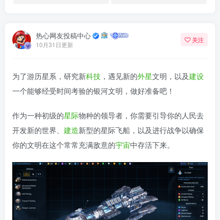
热心网友投稿中心
关注
10月31日更新
为了游历星系，研究新
科技
，遇见新的
外星
文明，以及
建设
一个能够经受时间考验的银河文明，做好准备吧！
作为一种初级的
星际
物种的领导者，你需要引导你的人民去
开发新的世界、
建造
新型的星际飞船，以及进行战争以确保
你的文明在这个常常充满敌意的
宇宙
中存活下来。