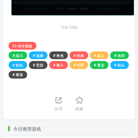
SYS://AUTH.GATE
THE END
动作冒险
# 战斗
# 选择
# 角色
# 经典
# 多人
# 休闲
# 轻松
# 竞技
# 格斗
# 犯罪
# 复古
# 街头
# 拳皇
分享
收藏
今日推荐游戏