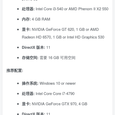
处理器:
Intel Core i3-540 or AMD Phenom II X2 550
内存:
4 GB RAM
显卡:
NVIDIA GeForce GT 620, 1 GB or AMD
Radeon HD 6570, 1 GB or Intel HD Graphics 530
DirectX 版本:
11
存储空间:
需要 16 GB 可用空间
推荐配置:
操作系统:
Windows 10 or newer
处理器:
Intel Core Core i7-4790
显卡:
NVIDIA GeForce GTX 970, 4 GB
DirectX 版本:
11