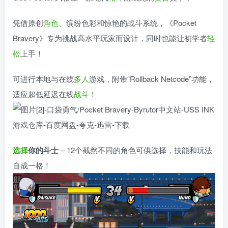
凭借原创
角色
、缤纷色彩和惊艳的战斗系统，《Pocket
Bravery》专为挑战高水平玩家而设计，同时也能让初学者
轻
松
上手！
可进行本地与在线
多人
游戏，附带“Rollback Netcode”功能，
适应超低延迟在线
战斗
！
选择
你的斗士
– 12个截然不同的角色可供选择，技能和玩法
自成一格！