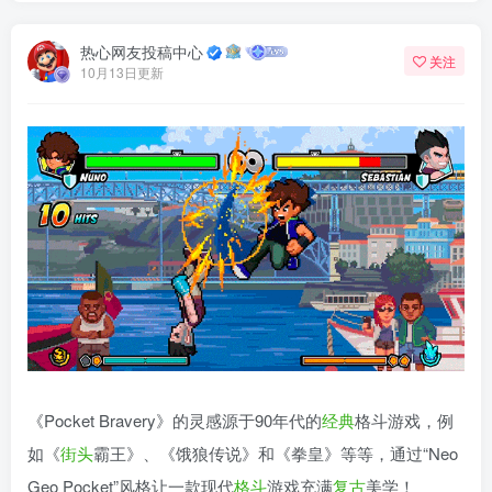
热心网友投稿中心
关注
10月13日更新
《Pocket Bravery》的灵感源于90年代的
经典
格斗游戏，例
如《
街头
霸王》、《饿狼传说》和《拳皇》等等，通过“Neo
Geo Pocket”风格让一款现代
格斗
游戏充满
复古
美学！