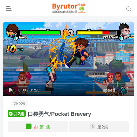
0:00
/
01:23
speed
229
口袋勇气/Pocket Bravery
共2集
第1集
第2集
1
2