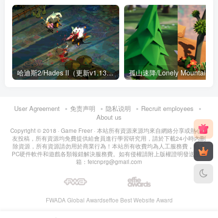
哈迪斯2/Hades II（更新v1.1313版+全DLC）
孤山速降/L
User Agreement
免责声明
隐私说明
Recruit employees
About us
Copyright © 2018 ·
Game Freer
· 本站所有資源來源均來自網絡分享或熱心網
友投稿，所有資源均免費提供給會員進行學習研究用，請於下載24小時內刪
除資源，所有資源請勿用於商業行為！本站所有收費均為人工服務費，包含
PC硬件軟件和遊戲各類報錯解決服務費。如有侵權請附上版權證明發送至郵
箱：feicnprg@gmail.com
FWADA Global Awards
effoe Best Website Award