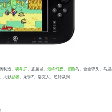
奥制造、
魂斗罗
、恶魔城、
最终幻想
、
冒险
岛、合金弹头、马里
、火影
忍者
、龙珠Z、洛克人、逆转裁判….
)