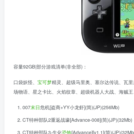
容量92GB|部分游戏清单(非全部)：
口袋妖怪、
宝可梦
精灵、超级马里奥、塞尔达传说、瓦里
场物语、星之卡比、火焰纹章、超级机器人大战、海贼王
007
末日
危机[盗商+YY小龙虾](简)(JP)(256Mb)
CT特种部队2重返战壕[Advance-008](简)(JP)(32Mb)
CT特种部队3-生化
恐怖
[Advance][v1.1](简)(JP)(32Mb