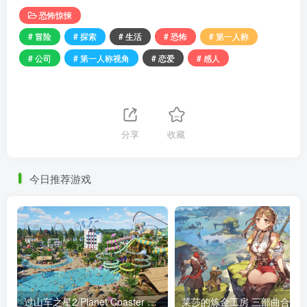
恐怖惊悚
# 冒险
# 探索
# 生活
# 恐怖
# 第一人称
# 公司
# 第一人称视角
# 恋爱
# 感人
分享
收藏
今日推荐游戏
过山车之星2/Planet Coaster 2 HYPERVISOR（更新v1.8.2终结版+全奖励+全DLC）
莱莎的炼金工房 三部曲合集(更新包含莱莎的炼金工房3-v1