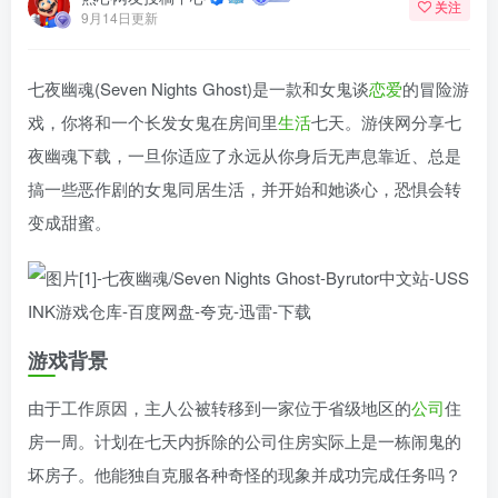
关注
9月14日更新
七夜幽魂(Seven Nights Ghost)是一款和女鬼谈
恋爱
的冒险游
戏，你将和一个长发女鬼在房间里
生活
七天。游侠网分享七
夜幽魂下载，一旦你适应了永远从你身后无声息靠近、总是
搞一些恶作剧的女鬼同居生活，并开始和她谈心，恐惧会转
变成甜蜜。
游戏背景
由于工作原因，主人公被转移到一家位于省级地区的
公司
住
房一周。计划在七天内拆除的公司住房实际上是一栋闹鬼的
坏房子。他能独自克服各种奇怪的现象并成功完成任务吗？