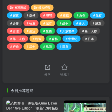
推荐游戏
模拟经营
# 探索
# 选择
# RPG
# 模拟
# 角色
# 生存
# 合作
# 收集
# 城市
# 战争
# 多人
# 建造
# 管理
# 生活
# 生物
# 开放世界
# 第一人称
# 第三人称
# 制造
# 森林
# 中世纪
# 日本
# 狩猎
# 武士
# 战国
# 温泉
分享
收藏
1
今日推荐游戏