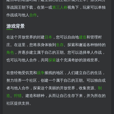
享战国王朝下载，在第一或
第三人称
视角下，玩家可以单独
作战或与他人
合作
。
游戏背景
在这个开放世界的封建
日本
，您可以自由地
建造
和管理村
庄。在这里，您将亲身体验到
生存
、探索和邂逅各种独特的
角色
，并逐步建立属于自己的王朝。您可以选择单人作战，
也可以与他人合作，共同
探索
这个充满奇妙的游戏世界。
在曾经饱受饥荒和
战争
摧残的地区，人们建立自己的生活，
努力培养一个社区，创建一个属于自己的王朝。可以独自或
者与他人合作，探索这个美丽的开放世界，收集资源、
制
造
、
狩猎
、建造和耕种，从而让自己生存下来，并为所在的
社区提供支持。