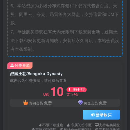
6、本站资源为多段分布式存储和下载方式包含百度、天
翼、阿里云、夸克、迅雷等各大网盘，支持迅雷和IDM下
载。
7、单独购买游戏在30天内无限制下载安装更新，过期无
法下载和安装更新请知晓，安装后永久可玩，本站会员没
有本条限制。
付费资源
战国王朝/Sengoku Dynasty
此内容为付费资源，请付费后查看
10
限时特惠
15
U币
U币
免费
免费
青铜会员
黄金会员
登录购买
不限下载速度
专属问答专区
支持各类网盘
高速资源链接
纯绿色一键安装版
完整版无删减