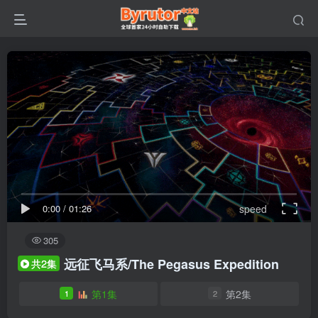
0:00
/
01:26
speed
305
远征飞马系/The Pegasus Expedition
共2集
第1集
第2集
1
2