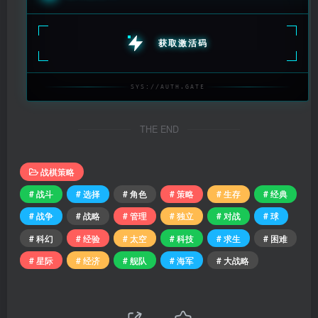
获取激活码
SYS://AUTH.GATE
THE END
战棋策略
# 战斗
# 选择
# 角色
# 策略
# 生存
# 经典
# 战争
# 战略
# 管理
# 独立
# 对战
# 球
# 科幻
# 经验
# 太空
# 科技
# 求生
# 困难
# 星际
# 经济
# 舰队
# 海军
# 大战略