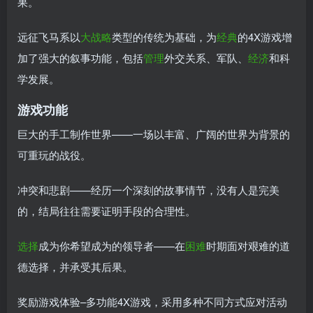
果。
远征飞马系以
大战略
类型的传统为基础，为
经典
的4X游戏增
加了强大的叙事功能，包括
管理
外交关系、军队、
经济
和科
学发展。
游戏功能
巨大的手工制作世界——一场以丰富、广阔的世界为背景的
可重玩的战役。
冲突和悲剧——经历一个深刻的故事情节，没有人是完美
的，结局往往需要证明手段的合理性。
选择
成为你希望成为的领导者——在
困难
时期面对艰难的道
德选择，并承受其后果。
奖励游戏体验–多功能4X游戏，采用多种不同方式应对活动