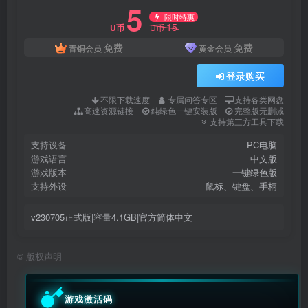
5
限时特惠
15
U币
U币
免费
免费
青铜会员
黄金会员
登录购买
不限下载速度
专属问答专区
支持各类网盘
高速资源链接
纯绿色一键安装版
完整版无删减
支持第三方工具下载
支持设备
PC电脑
游戏语言
中文版
游戏版本
一键绿色版
支持外设
鼠标、键盘、手柄
v230705正式版|容量4.1GB|官方简体中文
©
版权声明
游戏激活码