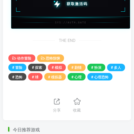
获取激活码
SYS://AUTH.GATE
THE END
动作冒险
恐怖惊悚
# 冒险
# 探索
# 模拟
# 剧情
# 扮演
# 多人
# 恐怖
# 球
# 模拟器
# 心理
# 心理恐怖
分享
收藏
今日推荐游戏