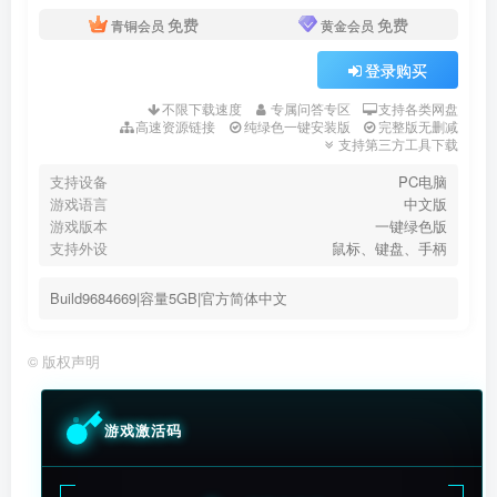
免费
免费
青铜会员
黄金会员
登录购买
不限下载速度
专属问答专区
支持各类网盘
高速资源链接
纯绿色一键安装版
完整版无删减
支持第三方工具下载
支持设备
PC电脑
游戏语言
中文版
游戏版本
一键绿色版
支持外设
鼠标、键盘、手柄
Build9684669|容量5GB|官方简体中文
©
版权声明
游戏激活码