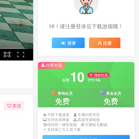
HI！请注册登录后下载游戏哦！
登录
注册
付费资源
10
限时特惠
15
U币
U币
青铜会员
黄金会员
免费
免费
关注
不限下载速度
专属问答专区
支持各类网盘
高速资源链接
纯绿色一键安装版
完整版无删减
支持第三方工具下载