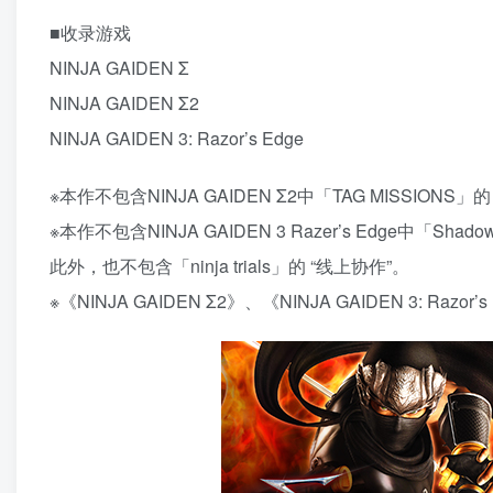
■收录游戏
NINJA GAIDEN Σ
NINJA GAIDEN Σ2
NINJA GAIDEN 3: Razor’s Edge
※本作不包含NINJA GAIDEN Σ2中「TAG MISSIONS」
※本作不包含NINJA GAIDEN 3 Razer’s Edge中「Shadow 
此外，也不包含「ninja trials」的 “线上协作”。
※《NINJA GAIDEN Σ2》、《NINJA GAIDEN 3: Raz