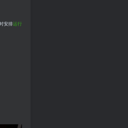
时安排
运行