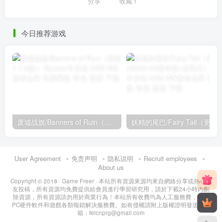
分享
收藏
1
今日推荐游戏
废墟战旗/Banners of Ruin（更新1.1.9版）
妖精的尾巴
User Agreement
免责声明
隐私说明
Recruit employees
About us
Copyright © 2018 ·
Game Freer
· 本站所有資源來源均來自網絡分享或熱心網
友投稿，所有資源均免費提供給會員進行學習研究用，請於下載24小時內刪
除資源，所有資源請勿用於商業行為！本站所有收費均為人工服務費，包含
PC硬件軟件和遊戲各類報錯解決服務費。如有侵權請附上版權證明發送至郵
箱：feicnprg@gmail.com