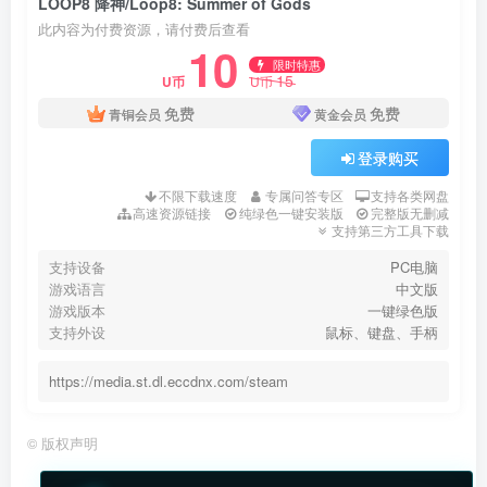
LOOP8 降神/Loop8: Summer of Gods
此内容为付费资源，请付费后查看
10
限时特惠
15
U币
U币
免费
免费
青铜会员
黄金会员
登录购买
不限下载速度
专属问答专区
支持各类网盘
高速资源链接
纯绿色一键安装版
完整版无删减
支持第三方工具下载
支持设备
PC电脑
游戏语言
中文版
游戏版本
一键绿色版
支持外设
鼠标、键盘、手柄
https://media.st.dl.eccdnx.com/steam
©
版权声明