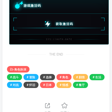
游戏激活码
获取激活码
SYS://AUTH.GATE
THE END
角色扮演
# 战斗
# 冒险
# 选择
# 角色
# 剧情
# 生活
# 对战
# 怀旧
# 日本
# 情感
# 餐厅