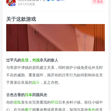
关注
6月12日更新
关于这款游戏
过平凡的
生活
，
对战
非凡的敌人
与苇原中津镇的居民建立关系，同时保护小镇免受化外无时
不在的威胁。重复循环，揭开你的日常行为如何影响你在关
于黄泉比良坂的
战斗
，反之亦然。
古色古香的
日本
田园风光
你的
冒险
发生在完美重现的
怀旧
日本乡村小镇。前往小镇中
心，在当地
餐厅
稍事休整或逛逛商店，加强与其他
角色
的关