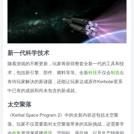
新一代科学技术
随着游戏的不断更新，玩家将获得整套全新一代的工具和技
术，包括新引擎、部件、燃料等等。全新
科技
不仅会
制造
出
有待玩家解决的新谜题，还能让玩家达成原作Kerbolar星系
中已有的成就和尚未包含的新成就。
太空聚落
《Kerbal Space Program 2》中的全新内容还包括太空聚
落。玩家不仅需要面对太空聚落带来的实际挑战，还需要学
会
收集
资源来搭建
建筑
、空间站、居住地，以及生产特殊的