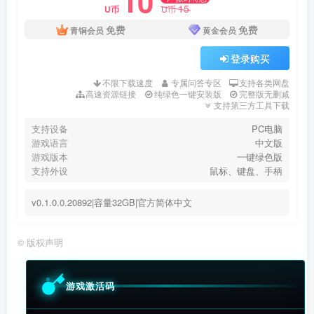
10
15
U币
U币
免费
免费
青铜会员
黄金会员
登录购买
不限下载速度
专属问答专区
支持各类网盘
高速资源链接
纯绿色一键安装版
完整版无删减
支持第三方工具下载
支持设备
PC电脑
游戏语言
中文版
游戏版本
一键绿色版
支持外设
鼠标、键盘、手柄
v0.1.0.0.20892|容量32GB|官方简体中文
©
版权声明
游戏激活码