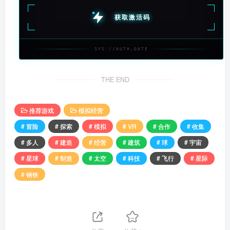
获取激活码
SYS://AUTH.GATE
THE END
推荐游戏
模拟经营
# 冒险
# 探索
# 模拟
# VR
# 合作
# 收集
# 多人
# 建造
# 经营
# 建筑
# 球
# 宇宙
# 星球
# 制造
# 太空
# 科技
# 飞行
# 星际
# 钢铁