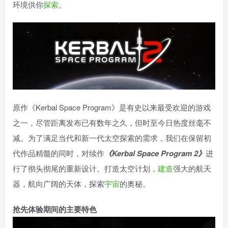
环境供你
探索
。
原作《Kerbal Space Program》是有史以来最受欢迎的游戏
之一，尽管距离发布已有数年之久，但时至今日热度丝毫不
减。为了满足当代和新一代太空探索的需求，我们在保留初
代作品精髓的同时，对续作
《Kerbal Space Program 2》
进
行了彻头彻尾的重新设计。打造太空计划，
建造
强大的航天
器，航向广阔的天体，探索
宇宙
的奥秘。
抢先体验期间的主要特色