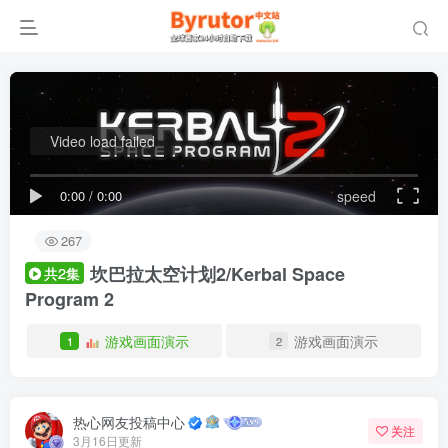
Video load failed
0:00
/
0:00
speed
267
坎巴拉太空计划2/Kerbal Space
共2集
Program 2
游戏画面演示
游戏画面演示
1
2
热心网友投稿中心
关注
3月16日更新