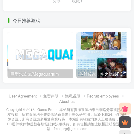
分享
收藏
1
今日推荐游戏
巨型水族馆/Megaquarium
User Agreement
免责声明
隐私说明
Recruit employees
About us
Copyright © 2018 ·
Game Freer
· 本站所有資源來源均來自網絡分享或熱心網
友投稿，所有資源均免費提供給會員進行學習研究用，請於下載24小時內刪
除資源，所有資源請勿用於商業行為！本站所有收費均為人工服務費，包含
PC硬件軟件和遊戲各類報錯解決服務費。如有侵權請附上版權證明發送至郵
箱：feicnprg@gmail.com