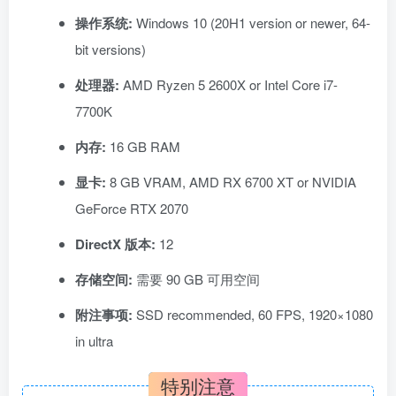
操作系统:
Windows 10 (20H1 version or newer, 64-
bit versions)
处理器:
AMD Ryzen 5 2600X or Intel Core i7-
7700K
内存:
16 GB RAM
显卡:
8 GB VRAM, AMD RX 6700 XT or NVIDIA
GeForce RTX 2070
DirectX 版本:
12
存储空间:
需要 90 GB 可用空间
附注事项:
SSD recommended, 60 FPS, 1920×1080
in ultra
特别注意