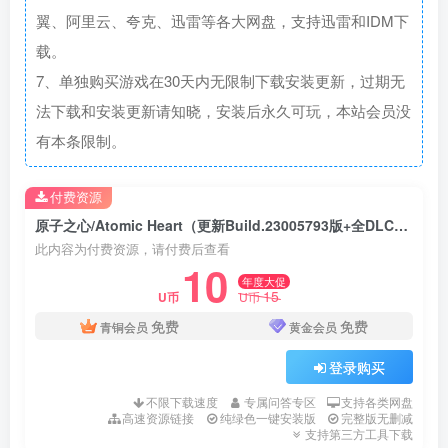
翼、阿里云、夸克、迅雷等各大网盘，支持迅雷和IDM下
载。
7、单独购买游戏在30天内无限制下载安装更新，过期无
法下载和安装更新请知晓，安装后永久可玩，本站会员没
有本条限制。
付费资源
原子之心/Atomic Heart（更新Build.23005793版+全DLC+中文语音）
此内容为付费资源，请付费后查看
10
年度大促
15
U币
U币
免费
免费
青铜会员
黄金会员
登录购买
不限下载速度
专属问答专区
支持各类网盘
高速资源链接
纯绿色一键安装版
完整版无删减
支持第三方工具下载