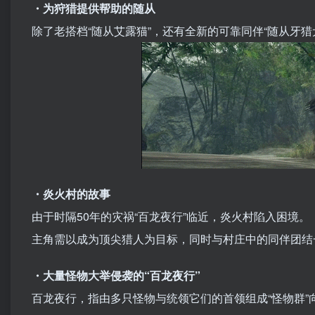
・为狩猎提供帮助的随从
除了老搭档“随从艾露猫”，还有全新的可靠同伴“随从牙猎
・炎火村的故事
由于时隔50年的灾祸“百龙夜行”临近，炎火村陷入困境。
主角需以成为顶尖猎人为目标，同时与村庄中的同伴团结
・大量怪物大举侵袭的“百龙夜行”
百龙夜行，指由多只怪物与统领它们的首领组成“怪物群”