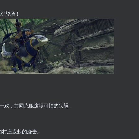
犬”登场！
一致，共同克服这场可怕的灾祸。
向村庄发起的袭击。