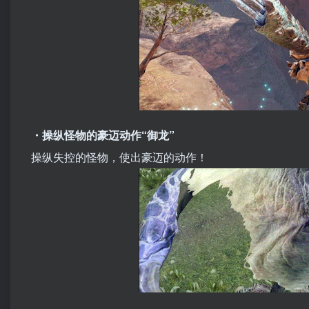
・操纵怪物的豪迈动作“御龙”
操纵失控的怪物，使出豪迈的动作！