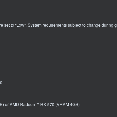
e set to “Low”. System requirements subject to change during
00
B) or AMD Radeon™ RX 570 (VRAM 4GB)