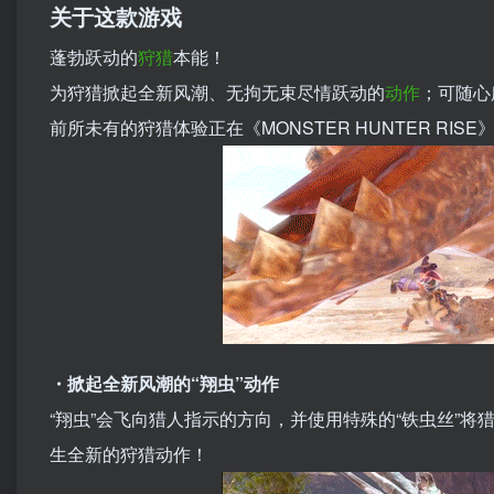
关于这款游戏
蓬勃跃动的
狩猎
本能！
为狩猎掀起全新风潮、无拘无束尽情跃动的
动作
；可随心
前所未有的狩猎体验正在《MONSTER HUNTER RI
・掀起全新风潮的“翔虫”动作
“翔虫”会飞向猎人指示的方向，并使用特殊的“铁虫丝”
生全新的狩猎动作！