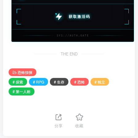
获取激活码
SYS://AUTH.GATE
THE END
恐怖惊悚
# 探索
# RPG
# 生存
# 恐怖
# 独立
# 第一人称
分享
收藏