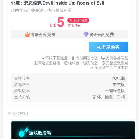
心魔：邪恶根源/Devil Inside Us: Roots of Evil
此内容为付费资源，请付费后查看
5
限时特惠
15
U币
U币
免费
免费
青铜会员
黄金会员
登录购买
不限下载速度
专属问答专区
支持各类网盘
高速资源链接
纯绿色一键安装版
完整版无删减
支持第三方工具下载
支持设备
PC电脑
游戏语言
中文版
游戏版本
一键绿色版
支持外设
鼠标、键盘、手柄
©
版权声明
游戏激活码