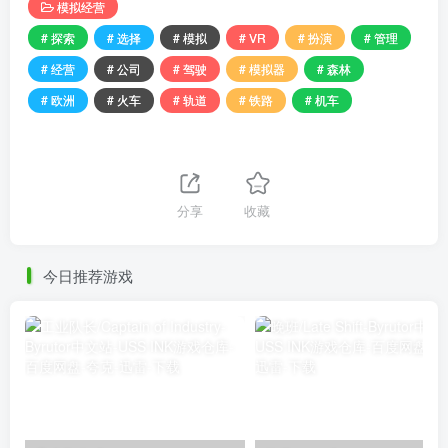
模拟经营
# 探索
# 选择
# 模拟
# VR
# 扮演
# 管理
# 经营
# 公司
# 驾驶
# 模拟器
# 森林
# 欧洲
# 火车
# 轨道
# 铁路
# 机车
分享
收藏
今日推荐游戏