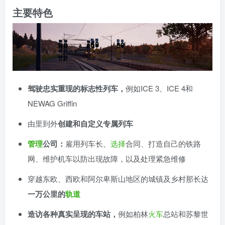
主要特色
驾驶忠实重现的标志性列车，
例如ICE 3、ICE 4和
NEWAG Griffin
由里到外
创建和自定义专属列车
管理
公司：
雇用列车长、
选择
合同、打造自己的铁路
网、维护机车以防出现故障，以及处理紧急维修
穿越东欧、西欧和阿尔卑斯山地区的城镇及乡村那长达
一万公里的
轨道
造访各种真实呈现的车站，
例如柏林
火车
总站和苏黎世