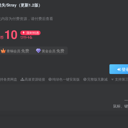
迷失/Stray（更新1.2版）
此内容为付费资源，请付费后查看
10
限时特惠
15
U币
U币
免费
免费
青铜会员
黄金会员
登
支持各类网盘
高速资源链接
纯绿色一键安装版
完整版无删减
支持第
一
鼠标、键