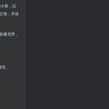
的小巷，以
之地，并设
装傻充愣，
铲屎官。