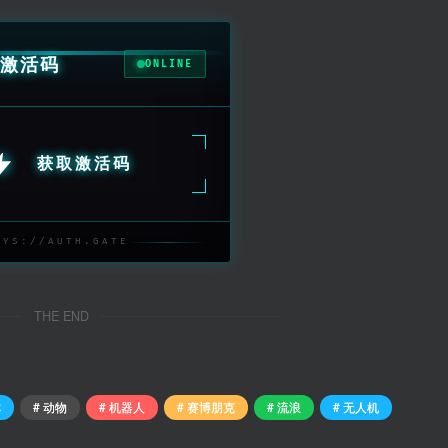
激活码
ONLINE
获取激活码
SYS://AUTH.GATE
THE END
称
# 动物
# 机器人
# 赛博朋克
# 流浪
# 无人机