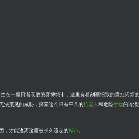
发生在一座日渐衰败的赛博城市，这里有着刻画细致的霓虹闪烁
无法预见的威胁，探索这个只有平凡的
机器人
和危险
生物
的冷漠
团，才能逃离这座被长久遗忘的
城市
。