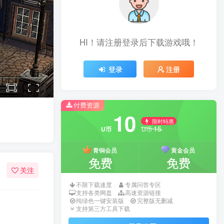
HI！请注册登录后下载游戏哦！
登录
注册
付费资源
10
限时特惠
15
U币
U币
青铜会员
黄金会员
免费
免费
关注
不限下载速度
专属问答专区
支持各类网盘
高速资源链接
纯绿色一键安装版
完整版无删减
支持第三方工具下载