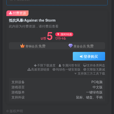
付费资源
抵抗风暴/Against the Storm
此内容为付费资源，请付费后查看
5
限时特惠
15
U币
U币
免费
免费
青铜会员
黄金会员
登录购买
不限下载速度
专属问答专区
支持各类网盘
高速资源链接
纯绿色一键安装版
完整版无删减
支持第三方工具下载
支持设备
PC电脑
游戏语言
中文版
游戏版本
一键绿色版
支持外设
鼠标、键盘、手柄
©
版权声明