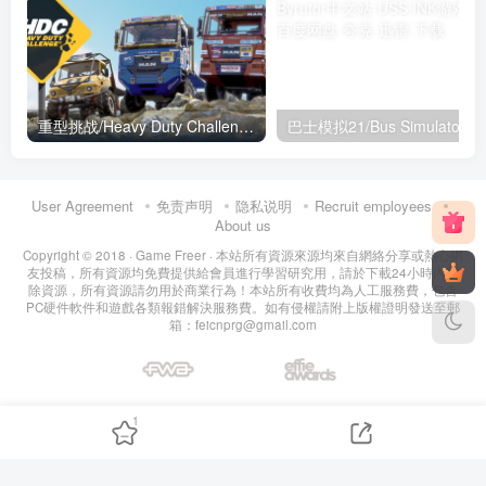
重型挑战/Heavy Duty Challenge
巴士模拟21/Bus Simulator 2
User Agreement
免责声明
隐私说明
Recruit employees
About us
Copyright © 2018 ·
Game Freer
· 本站所有資源來源均來自網絡分享或熱心網
友投稿，所有資源均免費提供給會員進行學習研究用，請於下載24小時內刪
除資源，所有資源請勿用於商業行為！本站所有收費均為人工服務費，包含
PC硬件軟件和遊戲各類報錯解決服務費。如有侵權請附上版權證明發送至郵
箱：feicnprg@gmail.com
FWADA Global Awards
effoe Best Website Award
1