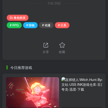
THE END
角色扮演
# RPG
# 怪物
# 动漫
# 日系
分享
收藏
今日推荐游戏