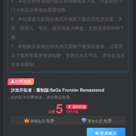
5、本站大部分游戏均提供游戏修改器下载，但是部分冷
门小作品没有修改器望知晓。
6、本站资源为多段分布式存储和下载方式包含百度、天
翼、阿里云、夸克、迅雷等各大网盘，支持迅雷和IDM下
载。
7、单独购买游戏在30天内无限制下载安装更新，过期无
法下载和安装更新请知晓，安装后永久可玩，本站会员没
有本条限制。
付费资源
沙加开拓者：重制版/SaGa Frontier Remastered
此内容为付费资源，请付费后查看
5
限时特惠
15
U币
U币
免费
免费
青铜会员
黄金会员
登录购买