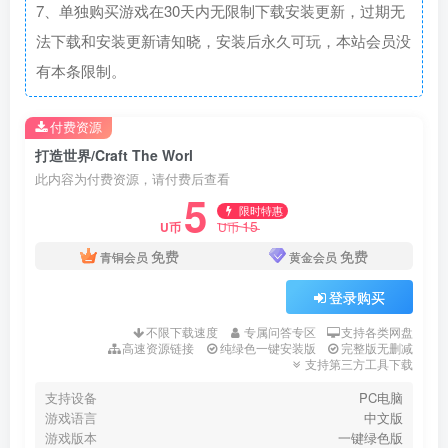
7、单独购买游戏在30天内无限制下载安装更新，过期无
法下载和安装更新请知晓，安装后永久可玩，本站会员没
有本条限制。
付费资源
打造世界/Craft The Worl
此内容为付费资源，请付费后查看
5
限时特惠
15
U币
U币
免费
免费
青铜会员
黄金会员
登录购买
不限下载速度
专属问答专区
支持各类网盘
高速资源链接
纯绿色一键安装版
完整版无删减
支持第三方工具下载
支持设备
PC电脑
游戏语言
中文版
游戏版本
一键绿色版