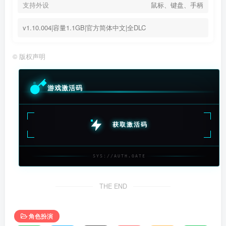
支持外设
鼠标、键盘、手柄
v1.10.004|容量1.1GB|官方简体中文|全DLC
©
版权声明
游戏激活码
获取激活码
SYS://AUTH.GATE
THE END
角色扮演