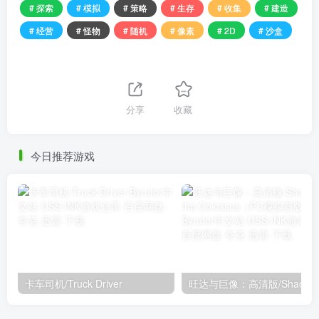
# 探索
# 模拟
# 策略
# 生存
# 收集
# 建造
# 经营
# 怪物
# 随机
# 像素
# 2D
# 沙盒
分享
收藏
今日推荐游戏
卡车司机/Truck Driver