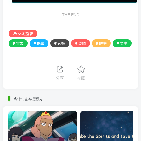
THE END
休闲益智
# 冒险
# 探索
# 选择
# 剧情
# 解密
# 文字
分享
收藏
今日推荐游戏