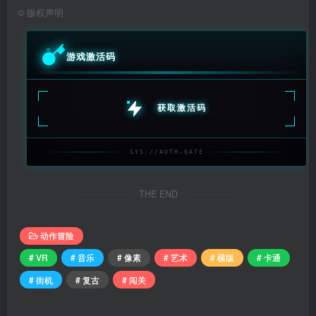
©
版权声明
游戏激活码
获取激活码
SYS://AUTH.GATE
THE END
动作冒险
# VR
# 音乐
# 像素
# 艺术
# 横版
# 卡通
# 街机
# 复古
# 闯关