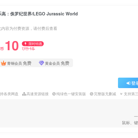
乐高：侏罗纪世界/LEGO Jurassic World
此内容为付费资源，请付费后查看
10
限时特惠
15
U币
U币
免费
免费
青铜会员
黄金会员
登
支持各类网盘
高速资源链接
纯绿色一键安装版
完整版无删减
支持第
一
鼠标、键