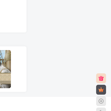
黄金会员第0期（附加）《大航海时代4》威力加强典藏版/DK4PK