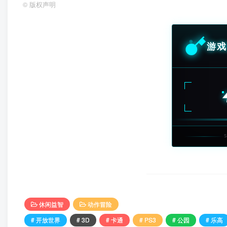
©
版权声明
游戏
休闲益智
动作冒险
# 开放世界
# 3D
# 卡通
# PS3
# 公园
# 乐高