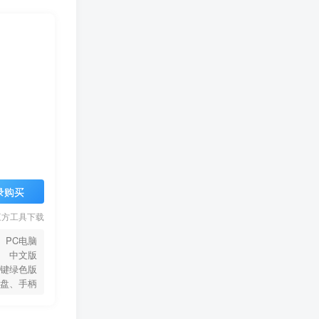
录购买
三方工具下载
PC电脑
中文版
键绿色版
盘、手柄