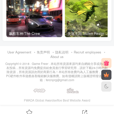
飙酷车神/The Crew
失落王国/Stolen Realm
User Agreement
免责声明
隐私说明
Recruit employees
About us
Copyright © 2018 ·
Game Freer
· 本站所有資源來源均來自網絡分享或熱心網
友投稿，所有資源均免費提供給會員進行學習研究用，請於下載24小時內刪
除資源，所有資源請勿用於商業行為！本站所有收費均為人工服務費，包含
PC硬件軟件和遊戲各類報錯解決服務費。如有侵權請附上版權證明發送至郵
箱：feicnprg@gmail.com
FWADA Global Awards
effoe Best Website Award