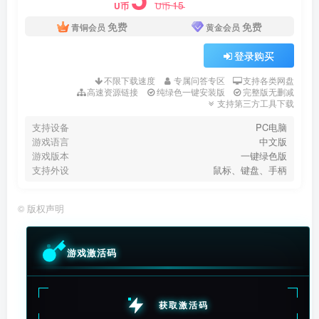
15
U币
U币
免费
免费
青铜会员
黄金会员
登录购买
不限下载速度
专属问答专区
支持各类网盘
高速资源链接
纯绿色一键安装版
完整版无删减
支持第三方工具下载
支持设备
PC电脑
游戏语言
中文版
游戏版本
一键绿色版
支持外设
鼠标、键盘、手柄
©
版权声明
游戏激活码
获取激活码