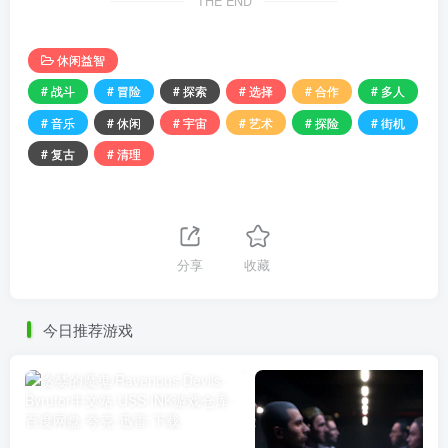
THE END
休闲益智
# 战斗
# 冒险
# 探索
# 选择
# 合作
# 多人
# 音乐
# 休闲
# 宇宙
# 艺术
# 探险
# 街机
# 复古
# 清理
分享
收藏
今日推荐游戏