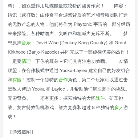
料），如双重作用蝴蝶能量或狡猾的幽灵作家！ 阵容：
结识（或打败）由传奇平台游戏背后的艺术和音频团队打造
的无数难忘的人物，他们将作为 Playtonic 宇宙的一部分经历
未来探险。各种咕噜声、尖叫声和粗喊声充斥不断。 梦
想原声
音乐
：David Wise (Donkey Kong Country) 和 Grant
Kirkhope (Banjo-Kazooie) 共同完成了一部旋律优美的杰作！
一定要
清理
一下你的耳朵 – 它们具有治愈功效哦。 友情
联盟：在合作模式中通过 Yooka-Laylee 建立自己的好友组合
和
探险
！控制一个独特的
合作
角色，第二个玩家可以通过击
晕敌人帮助 Yooka 和 Laylee，并帮助他们解决棘手的挑战。
无需背负。 还有更多：探索独特的大怪
战斗
、矿车挑
战、复古特效街机游戏、智力竞赛和超过 8 种独特的
多人
游
戏！
【游戏截图】