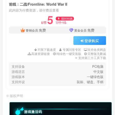
前线：二战/Frontline: World War II
此内容为付费资源，请付费后查看
5
限时特惠
15
U币
U币
免费
免费
青铜会员
黄金会员
登录购买
不限下载速度
专属问答专区
支持各类网盘
高速资源链接
纯绿色一键安装版
完整版无删减
支持第三方工具下载
支持设备
PC电脑
游戏语言
中文版
游戏版本
一键绿色版
支持外设
鼠标、键盘、手柄
©
版权声明
游戏激活码