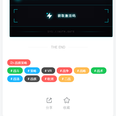
获取激活码
SYS://AUTH.GATE
THE END
战棋策略
# 战斗
# 策略
# VR
# 战争
# 战略
# 战术
# 战场
# 战棋
# 欧洲
# 二战
分享
收藏