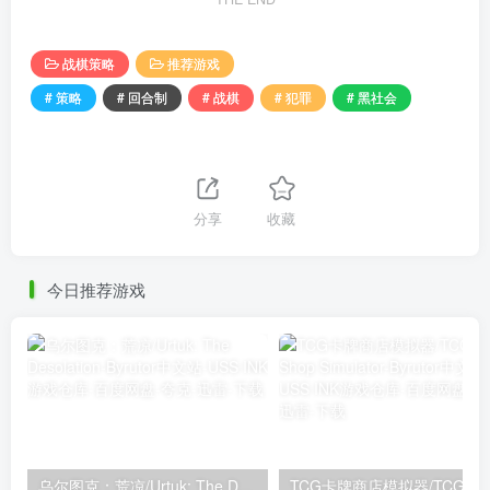
战棋策略
推荐游戏
# 策略
# 回合制
# 战棋
# 犯罪
# 黑社会
分享
收藏
今日推荐游戏
乌尔图克：荒凉/Urtuk: The Desolation
TC