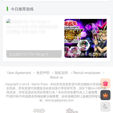
今日推荐游戏
在边缘2/On The Verge II
User Agreement
免责声明
隐私说明
Recruit employees
About us
Copyright © 2018 ·
Game Freer
· 本站所有資源來源均來自網絡分享或熱心網
友投稿，所有資源均免費提供給會員進行學習研究用，請於下載24小時內刪
除資源，所有資源請勿用於商業行為！本站所有收費均為人工服務費，包含
PC硬件軟件和遊戲各類報錯解決服務費。如有侵權請附上版權證明發送至郵
箱：feicnprg@gmail.com