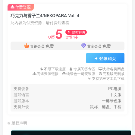
付费资源
巧克力与香子兰4/NEKOPARA Vol. 4
此内容为付费资源，请付费后查看
5
限时特惠
15
U币
U币
免费
免费
青铜会员
黄金会员
登录购买
不限下载速度
专属问答专区
支持各类网盘
高速资源链接
纯绿色一键安装版
完整版无删减
支持第三方工具下载
支持设备
PC电脑
游戏语言
中文版
游戏版本
一键绿色版
支持外设
鼠标、键盘、手柄
©
版权声明