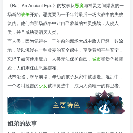
《Raji: An Ancient Epic》的故事从
恶魔
与神灵之间爆发的一
场新的
战争
开始。恶魔要为一千年前最后一场大战中的失败
复仇。他们向那场战争中让自己蒙羞的神灵挑战，入侵人
类，并且威胁要消灭人类。
而人类，因为觉得在一千年前的那场大战中敌人已经一败涂
地，所以沉浸在一种虚妄的安全感中，享受着和平与安宁，
忘记了如何使用魔力。人类无法保护自己，
城市
和堡垒被摧
毁，人们则任由恶魔摆布。
城市沦陷，堡垒崩塌，年幼的孩子从家中被掳走。混乱中，
一个名叫拉吉的
少女
被神灵选中，成为人类唯一的捍卫者。
姐弟的故事