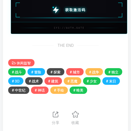
获取激活码
SYS://AUTH.GATE
THE END
休闲益智
# 战斗
# 冒险
# 探索
# 城市
# 战争
# 独立
# 3D
# 战术
# 建筑
# 恶魔
# 少女
# 末日
# 中世纪
# 神话
# 手绘
# 唯美
分享
收藏