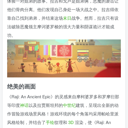
体验一对姐弟的故事。拉吉和戈卢是姐弟俩，恶魔的袭击让
他们骨肉分离。他们发现自己身处一场大战之中。拉吉得依
靠自己找到弟弟，并结束这场
末日
战争。然而，拉吉只有设
法破除恶魔领主摩诃婆罗梭的强大力量和阴谋诡计才能成
功。
绝美的画面
《Raji: An Ancient Epic》的灵感来自摩柯婆罗多和罗摩衍那
等印度
神话
以及拉贾斯坦邦的
中世纪
建筑，呈现出全新的动
作冒险游戏场景风格！游戏环境的每个角落均采用帕哈里派
风格绘制，并结合了
手绘
纹理和
3D
渲染，使《Raji: An