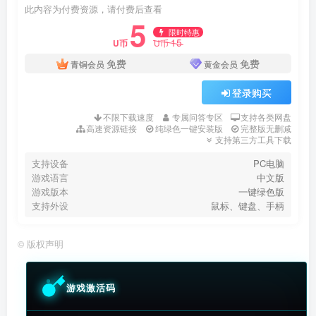
此内容为付费资源，请付费后查看
5
限时特惠
15
U币
U币
免费
免费
青铜会员
黄金会员
登录购买
不限下载速度
专属问答专区
支持各类网盘
高速资源链接
纯绿色一键安装版
完整版无删减
支持第三方工具下载
支持设备
PC电脑
游戏语言
中文版
游戏版本
一键绿色版
支持外设
鼠标、键盘、手柄
©
版权声明
游戏激活码