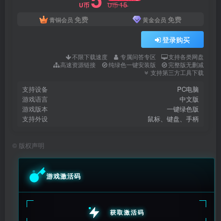
15
U币
U币
免费
免费
青铜会员
黄金会员
登录购买
不限下载速度
专属问答专区
支持各类网盘
高速资源链接
纯绿色一键安装版
完整版无删减
支持第三方工具下载
支持设备
PC电脑
游戏语言
中文版
游戏版本
一键绿色版
支持外设
鼠标、键盘、手柄
©
版权声明
游戏激活码
获取激活码