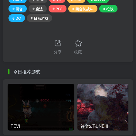
# 回合
# 魔法
# PS3
# 回合制战斗
# 枪战
# DC
# 日系游戏
分享
收藏
今日推荐游戏
TEVI
符文2/RUNE II