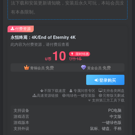
法下载和安装更新请知晓，安装后永久可玩，本站会员没
有本条限制。
付费资源
永恒终焉：4K/End of Eternity 4K
此内容为付费资源，请付费后查看
10
限时特惠
15
U币
U币
免费
免费
青铜会员
黄金会员
登录购买
不限下载速度
专属问答专区
支持各类网盘
高速资源链接
纯绿色一键安装版
完整版无删减
支持第三方工具下载
支持设备
PC电脑
游戏语言
中文版
游戏版本
一键绿色版
支持外设
鼠标、键盘、手柄