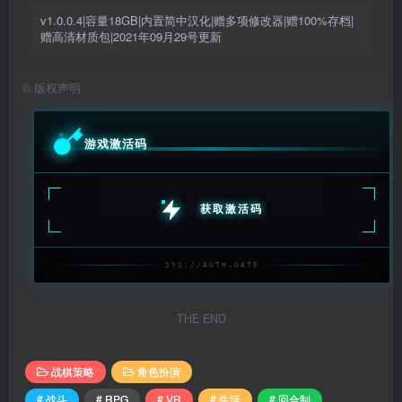
v1.0.0.4|容量18GB|内置简中汉化|赠多项修改器|赠100%存档|
赠高清材质包|2021年09月29号更新
©
版权声明
游戏激活码
获取激活码
SYS://AUTH.GATE
THE END
战棋策略
角色扮演
# 战斗
# RPG
# VR
# 生活
# 回合制