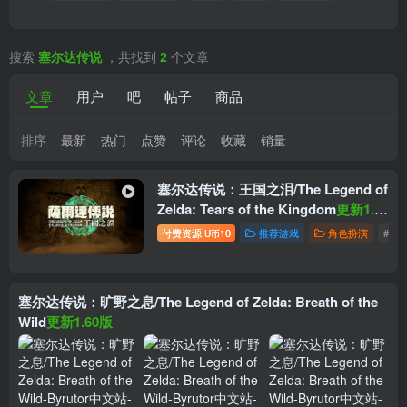
搜索
塞尔达传说
，共找到
2
个文章
文章
用户
吧
帖子
商品
排序
最新
热门
点赞
评论
收藏
销量
塞尔达传说：王国之泪/The Legend of
Zelda: Tears of the Kingdom
更新1.12
版+PC模拟器版+DLC
付费资源
10
推荐游戏
角色扮演
# 探
U币
塞尔达传说：旷野之息/The Legend of Zelda: Breath of the
Wild
更新1.60版