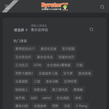
请输入游戏名
请选择
热门搜索
赛博朋克2077
最后生还者
苍天陨落
艾尔登法环
塞尔达传说
消逝的光芒
正当防卫
GTA5
生化危机4重制版
只狼
荒野大镖客2
全面战争三国
宝可梦
孤岛惊魂
古墓丽影
三国
使命召唤
足球经理
怪物猎人
刺客信条
真三国无双
黑相集
地平线
仙剑
switch
生化危机
传奇
最终幻想
全面战争
荒野
无双
V Rising